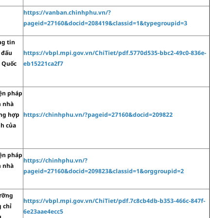
https://vanban.chinhphu.vn/?
pageid=27160&docid=208419&classid=1&typegroupid=3
g tin
 đấu
https://vbpl.mpi.gov.vn/ChiTiet/pdf.5770d535-bbc2-49c0-836e-
u Quốc
eb15221ca2f7
iện pháp
n nhà
ờng hợp
https://chinhphu.vn/?pageid=27160&docid=209822
nh của
iện pháp
https://chinhphu.vn/?
n nhà
pageid=27160&docid=209823&classid=1&orggroupid=2
dưỡng
https://vbpl.mpi.gov.vn/ChiTiet/pdf.7c8cb4db-b353-466c-847f-
g chỉ
6e23aae4ecc5
u