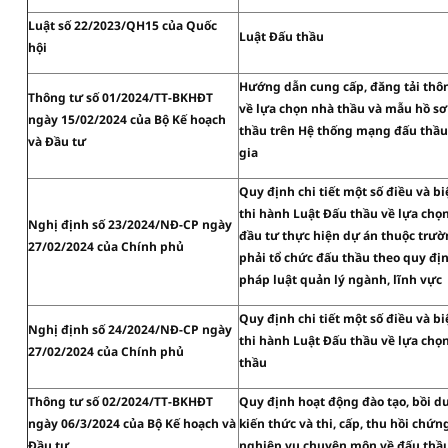
Luật số 22/2023/QH15 của Quốc
Luật Đấu thầu
hội
Hướng dẫn cung cấp, đăng tải thôn
Thông tư số 01/2024/TT-BKHĐT
về lựa chọn nhà thầu và mẫu hồ sơ
ngày 15/02/2024 của Bộ Kế hoạch
thầu trên Hệ thống mạng đấu thầ
và Đầu tư
gia
Quy định chi tiết một số điều và b
thi hành Luật Đấu thầu về lựa chọ
Nghị định số 23/2024/NĐ-CP ngày
đầu tư thực hiện dự án thuộc trư
27/02/2024 của Chính phủ
phải tổ chức đấu thầu theo quy đị
pháp luật quản lý ngành, lĩnh vực
Quy định chi tiết một số điều và b
Nghị định số 24/2024/NĐ-CP ngày
thi hành Luật Đấu thầu về lựa chọ
27/02/2024 của Chính phủ
thầu
Thông tư số 02/2024/TT-BKHĐT
Quy định hoạt động đào tạo, bồi 
ngày 06/3/2024 của Bộ Kế hoạch và
kiến thức và thi, cấp, thu hồi chứn
Đầu tư
nghiệp vụ chuyên môn về đấu thầ