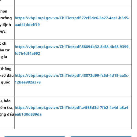
chọn
 trường
https://vbpl.mpi.gov.vn/ChiTiet/pdf.72cf5de6-3a27-4ee1-b3d5-
y định
aad41ddeff19
vực
c chi
https://vbpl.mpi.gov.vn/ChiTiet/pdf.58894b32-8c58-4b68-9399-
đầu tư
fd7b4df4a992
 gia
 thông
ồ sơ đấu
https://vbpl.mpi.gov.vn/ChiTiet/pdf.43872d99-fc6d-4d18-aa3c-
 quốc
12bee982a378
u, báo
iểm tra,
https://vbpl.mpi.gov.vn/ChiTiet/pdf.a4f65d3d-7fb2-4e4d-a8a4-
động đấu
eab1d0d839da