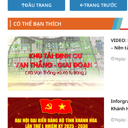
ĐẦU TRANG
TRANG TRƯỚC
CÓ THỂ BẠN THÍCH
VIDEO: 
– Nền t
Ngày: 
Inforgr
Khánh H
Ngày: 