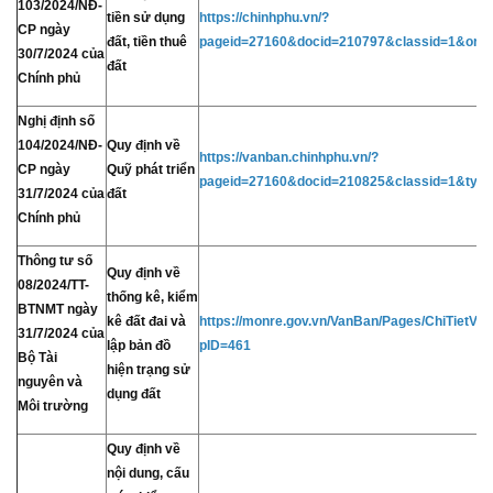
103/2024/NĐ-
tiền sử dụng
https://chinhphu.vn/?
CP ngày
đất, tiền thuê
pageid=27160&docid=210797&classid=1&orgg
30/7/2024 của
đất
Chính phủ
Nghị định số
104/2024/NĐ-
Quy định về
https://vanban.chinhphu.vn/?
CP ngày
Quỹ phát triển
pageid=27160&docid=210825&classid=1&type
31/7/2024 của
đất
Chính phủ
Thông tư số
Quy định về
08/2024/TT-
thống kê, kiểm
BTNMT ngày
kê đất đai và
https://monre.gov.vn/VanBan/Pages/ChiTietV
31/7/2024 của
lập bản đồ
pID=461
Bộ Tài
hiện trạng sử
nguyên và
dụng đất
Môi trường
Quy định về
nội dung, cấu