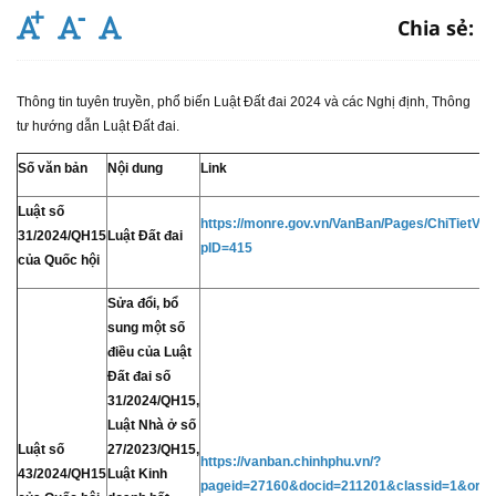
Chia sẻ:
Thông tin tuyên truyền, phổ biến Luật Đất đai 2024 và các Nghị định, Thông
tư hướng dẫn Luật Đất đai.
Số văn bản
Nội dung
Link
Luật số
https://monre.gov.vn/VanBan/Pages/ChiTietV
31/2024/QH15
Luật Đất đai
pID=415
của Quốc hội
Sửa đổi, bổ
sung một số
điều của Luật
Đất đai số
31/2024/QH15,
Luật Nhà ở số
Luật số
27/2023/QH15,
https://vanban.chinhphu.vn/?
43/2024/QH15
Luật Kinh
pageid=27160&docid=211201&classid=1&orgg