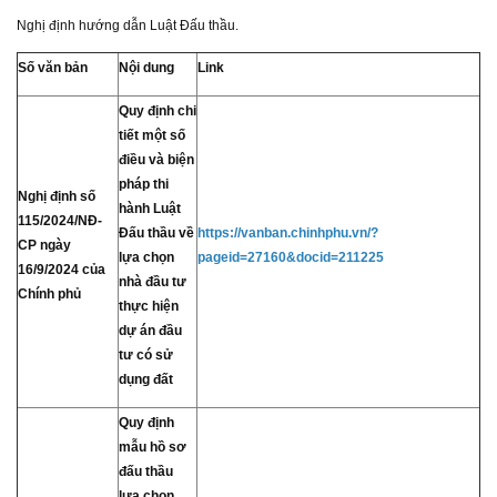
Nghị định hướng dẫn Luật Đấu thầu.
Số văn bản
Nội dung
Link
Quy định chi
tiết một số
điều và biện
pháp thi
Nghị định số
hành Luật
115/2024/NĐ-
Đấu thầu về
https://vanban.chinhphu.vn/?
CP ngày
lựa chọn
pageid=27160&docid=211225
16/9/2024 của
nhà đầu tư
Chính phủ
thực hiện
dự án đầu
tư có sử
dụng đất
Quy định
mẫu hồ sơ
đấu thầu
lựa chọn