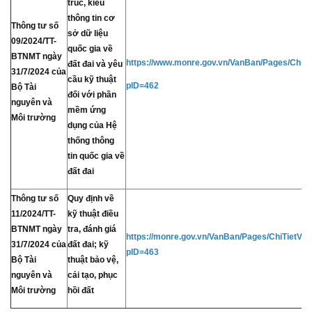
trúc, kiểu
thông tin cơ
Thông tư số
sở dữ liệu
09/2024/TT-
quốc gia về
BTNMT ngày
https://www.monre.gov.vn/VanBan/Pages/Chi
đất đai và yêu
31/7/2024 của
cầu kỹ thuật
pID=462
Bộ Tài
đối với phần
nguyên và
mềm ứng
Môi trường
dụng của Hệ
thống thông
tin quốc gia về
đất đai
Thông tư số
Quy định về
11/2024/TT-
kỹ thuật điều
BTNMT ngày
tra, đánh giá
https://monre.gov.vn/VanBan/Pages/ChiTietV
31/7/2024 của
đất đai; kỹ
pID=463
Bộ Tài
thuật bảo vệ,
nguyên và
cải tạo, phục
Môi trường
hồi đất