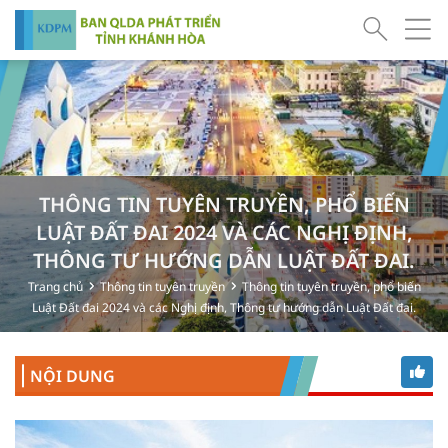
THÔNG TIN TUYÊN TRUYỀN, PHỔ BIẾN
LUẬT ĐẤT ĐAI 2024 VÀ CÁC NGHỊ ĐỊNH,
THÔNG TƯ HƯỚNG DẪN LUẬT ĐẤT ĐAI.
Trang chủ
Thông tin tuyên truyền
Thông tin tuyên truyền, phổ biến
Luật Đất đai 2024 và các Nghị định, Thông tư hướng dẫn Luật Đất đai.
NỘI DUNG