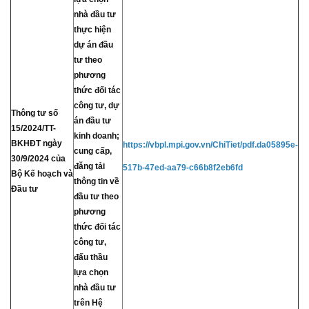
nhà đầu tư
thực hiện
dự án đầu
tư theo
phương
thức đối tác
công tư, dự
Thông tư số
án đầu tư
15/2024/TT-
kinh doanh;
BKHĐT ngày
https://vbpl.mpi.gov.vn/ChiTiet/pdf.da05895e-
cung cấp,
30/9/2024 của
đăng tải
517b-47ed-aa79-c66b8f2eb6fd
Bộ Kế hoạch và
thông tin về
Đầu tư
đầu tư theo
phương
thức đối tác
công tư,
đấu thầu
lựa chọn
nhà đầu tư
trên Hệ