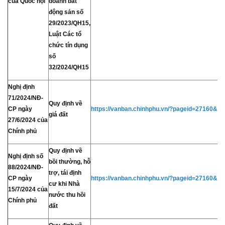
của Quốc hội
doanh bất
động sản số
29/2023/QH15,
Luật Các tổ
chức tín dụng
số
32/2024/QH15
Nghị định
71/2024/NĐ-
Quy định về
CP ngày
https://vanban.chinhphu.vn/?pageid=27160&d
giá đất
27/6/2024 của
Chính phủ
Quy định về
Nghị định số
bồi thường, hỗ
88/2024/NĐ-
trợ, tái định
CP ngày
https://vanban.chinhphu.vn/?pageid=27160&d
cư khi Nhà
15/7/2024 của
nước thu hồi
Chính phủ
đất