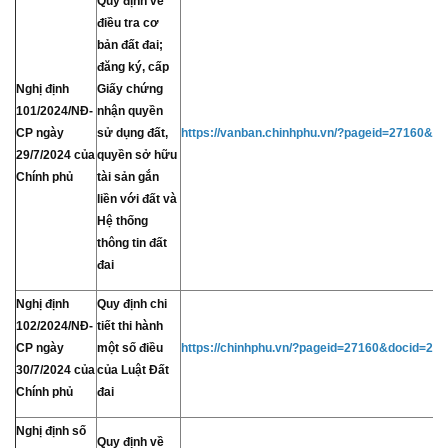
Quy định về
điều tra cơ
bản đất đai;
đăng ký, cấp
Nghị định
Giấy chứng
101/2024/NĐ-
nhận quyền
CP ngày
sử dụng đất,
https://vanban.chinhphu.vn/?pageid=27160&d
29/7/2024 của
quyền sở hữu
Chính phủ
tài sản gắn
liền với đất và
Hệ thống
thông tin đất
đai
Nghị định
Quy định chi
102/2024/NĐ-
tiết thi hành
CP ngày
một số điều
https://chinhphu.vn/?pageid=27160&docid=21
30/7/2024 của
của Luật Đất
Chính phủ
đai
Nghị định số
Quy định về