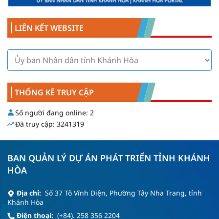
LIÊN KẾT WEBSITE
THỐNG KÊ TRUY CẬP
Số người đang online:
2
Đã truy cập:
3241319
BAN QUẢN LÝ DỰ ÁN PHÁT TRIỂN TỈNH KHÁNH
HÒA
Địa chỉ:
Số 37 Tô Vĩnh Diện, Phường Tây Nha Trang, tỉnh
Khánh Hòa
Điện thoại:
(+84). 258 356 2204