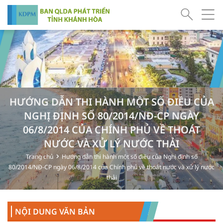
HƯỚNG DẪN THI HÀNH MỘT SỐ ĐIỀU CỦA
NGHỊ ĐỊNH SỐ 80/2014/NĐ-CP NGÀY
06/8/2014 CỦA CHÍNH PHỦ VỀ THOÁT
NƯỚC VÀ XỬ LÝ NƯỚC THẢI
Trang chủ
Hướng dẫn thi hành một số điều của Nghị định số
80/2014/NĐ-CP ngày 06/8/2014 của Chính phủ về thoát nước và xử lý nước
thải
NỘI DUNG VĂN BẢN