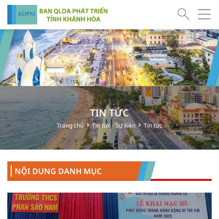
TIN TỨC
Trang chủ
Tin tức - Sự kiện
Tin tức
NỘI DUNG DANH MỤC