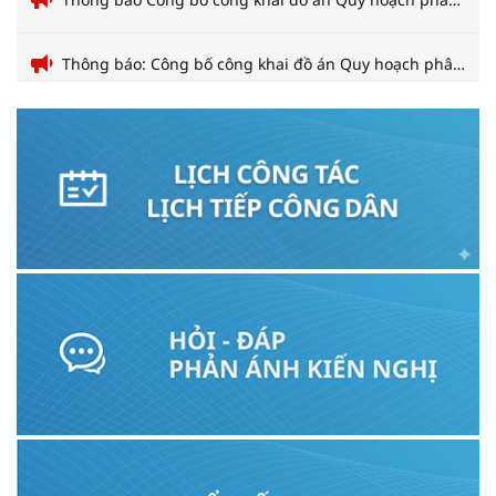
Bắc Nha Trang và phường Tây Nha Trang
Dự thảo: KẾ HOẠCH TÁI ĐỊNH CƯ (BỔ SUNG CẬP
NHẬT) _ DỰ ÁN MÔI TRƯỜNG BỀN VỮNG CÁC THÀNH
PHỐ DUYÊN HẢI TIỂU DỰ ÁN NHA TRANG
THÔNG BÁO Công bố công khai Quy hoạch tổng mặt
bằng Trường Trung học cơ sở Quang Trung, xã Tân
Định, tỉnh Khánh Hòa.
THÔNG BÁO Công bố công khai Quy hoạch tổng mặt
bằng Khu tái định cư Tân Định, xã Tân Định, tỉnh
Khánh Hòa.
THÔNG BÁO Về việc lấy ý kiến các cá nhân, tổ chức,
cộng đồng dân cư Đồ án Thiết kế đô thị riêng (tỷ lệ
1/500) Khu vực sông Tắc và sông Quán Trường, tỉnh
Thông báo Công bố công khai đồ án Quy hoạch phân
Khánh Hòa
khu (tỷ lệ 1/2000) Khu dân cư Cồn Ngọc Thảo và Cồn
Nhất Trí, phường Bắc Nha Trang và phường Tây Nha
Thông báo: Công bố công khai đồ án Quy hoạch phân
Trang
khu (tỷ lệ 1/2000) Khu dân cư Vĩnh Phương, phường
Bắc Nha Trang và phường Tây Nha Trang