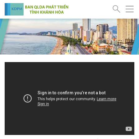
Gắn biển công trình xanh quốc tế
Mới
EDGE Advanced cho tổ hợp Trụ sở Tỉnh
ủy, Đoàn Đại biểu Quốc hội, HĐND và
UBND tỉnh Khánh Hòa
Trang trọng Lễ chào cờ tháng
Mới