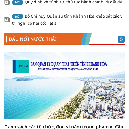
Quy định về trình tự, thủ tục hành chính về đất đai
Mới
Bộ Chỉ huy Quân sự tỉnh Khánh Hòa khảo sát các vị
Mới
trí nghi có hài cốt liệt sĩ
ĐẤU NỐI NƯỚC THẢI
THÔNG BÁO Công bố công khai Quy hoạch tổng mặt
bằng Trường Trung học cơ sở Quang Trung, xã Tân
Định, tỉnh Khánh Hòa.
THÔNG BÁO Công bố công khai Quy hoạch tổng mặt
bằng Khu tái định cư Tân Định, xã Tân Định, tỉnh
Khánh Hòa.
THÔNG BÁO Về việc lấy ý kiến các cá nhân, tổ chức,
cộng đồng dân cư Đồ án Thiết kế đô thị riêng (tỷ lệ
Danh sách các tổ chức, đơn vị nằm trong phạm vi đấu
1/500) Khu vực sông Tắc và sông Quán Trường, tỉnh