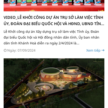
VIDEO_LỄ KHỞI CÔNG DỰ ÁN TRỤ SỞ LÀM VIỆC TỈNH
ỦY, ĐOÀN ĐẠI BIỂU QUỐC HỘI VÀ HĐND, UBND TỈNH
KHÁNH HOÀ
Lễ Khởi công dự án Xây dựng trụ sở làm việc Tỉnh ủy, Đoàn
đại biểu Quốc hội và Hội đồng nhân dân tỉnh, Ủy ban nhân
dân tỉnh Khánh Hoà diễn ra ngày 2/4/2024 là...
Ngày: 07/09/2024
Xem tiếp