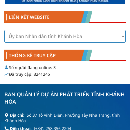
LIÊN KẾT WEBSITE
THỐNG KÊ TRUY CẬP
Số người đang online:
3
Đã truy cập:
3241245
BAN QUẢN LÝ DỰ ÁN PHÁT TRIỂN TỈNH KHÁNH
HÒA
Địa chỉ:
Số 37 Tô Vĩnh Diện, Phường Tây Nha Trang, tỉnh
Khánh Hòa
Điện thoại:
(+84). 258 356 2204