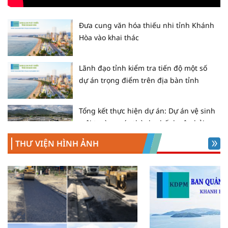
Đưa cung văn hóa thiếu nhi tỉnh Khánh
Hòa vào khai thác
Lãnh đạo tỉnh kiểm tra tiến độ một số
dự án trọng điểm trên địa bàn tỉnh
Tổng kết thực hiện dự án: Dự án vệ sinh
môi trường các thành phố duyên hải -
Tiểu dự án Nha Trang
THƯ VIỆN HÌNH ẢNH
Tổng kết thực hiện giai đoạn 1, triển
khai giai đoạn 2
Dự án Vệ sinh môi trường các thành
phố duyên hải – Tiểu dự án Nha Trang