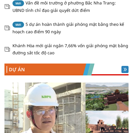
Vấn đề môi trường ở phường Bắc Nha Trang:
Mới
Gắn biển công trình xanh quốc tế
Mới
UBND tỉnh chỉ đạo giải quyết dứt điểm
EDGE Advanced cho tổ hợp Trụ sở Tỉnh
ủy, Đoàn Đại biểu Quốc hội, HĐND và
5 dự án hoàn thành giải phóng mặt bằng theo kế
Mới
UBND tỉnh Khánh Hòa
Trang trọng Lễ chào cờ tháng
hoạch cao điểm 90 ngày
Mới
7/2026 tại Ban QLDA Phát triển tỉnh
Khánh Hòa
Khánh Hòa mới giải ngân 7,66% vốn giải phóng mặt bằng
đường sắt tốc độ cao
Dự án Khu tái định cư Vạn Thắng
Mới
giai đoạn 1: Gỡ từng vướng mắc để bảo
DỰ ÁN
đảm tiến độ