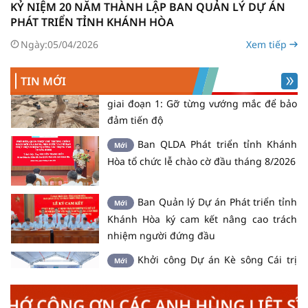
KỶ NIỆM 20 NĂM THÀNH LẬP BAN QUẢN LÝ DỰ ÁN
7/2026 tại Ban QLDA Phát triển tỉnh
PHÁT TRIỂN TỈNH KHÁNH HÒA
Khánh Hòa
Ngày:
05/04/2026
Xem tiếp
Dự án Khu tái định cư Vạn Thắng
Mới
giai đoạn 1: Gỡ từng vướng mắc để bảo
TIN MỚI
đảm tiến độ
Ban QLDA Phát triển tỉnh Khánh
Mới
Hòa tổ chức lễ chào cờ đầu tháng 8/2026
Ban Quản lý Dự án Phát triển tỉnh
Mới
Khánh Hòa ký cam kết nâng cao trách
nhiệm người đứng đầu
Khởi công Dự án Kè sông Cái trị
Mới
giá khoảng 300 tỷ đồng
Gắn biển công trình xanh quốc tế
Mới
 ƠN CÁC ANH HÙNG LIỆT SĨ!
EDGE Advanced cho tổ hợp Trụ sở Tỉnh