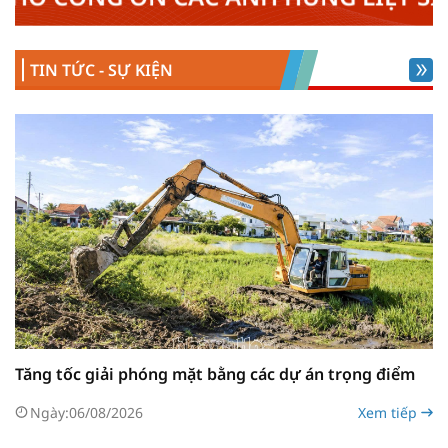
ủy, Đoàn Đại biểu Quốc hội, HĐND và
UBND tỉnh Khánh Hòa
Trang trọng Lễ chào cờ tháng
Mới
TIN TỨC - SỰ KIỆN
7/2026 tại Ban QLDA Phát triển tỉnh
Khánh Hòa
Dự án Khu tái định cư Vạn Thắng
Mới
giai đoạn 1: Gỡ từng vướng mắc để bảo
đảm tiến độ
Ban QLDA Phát triển tỉnh Khánh
Mới
Hòa tổ chức lễ chào cờ đầu tháng 8/2026
Ban Quản lý Dự án Phát triển tỉnh
Mới
Khánh Hòa ký cam kết nâng cao trách
nhiệm người đứng đầu
Tăng tốc giải phóng mặt bằng các dự án trọng điểm
Khởi công Dự án Kè sông Cái trị
Mới
giá khoảng 300 tỷ đồng
Ngày:
06/08/2026
Xem tiếp